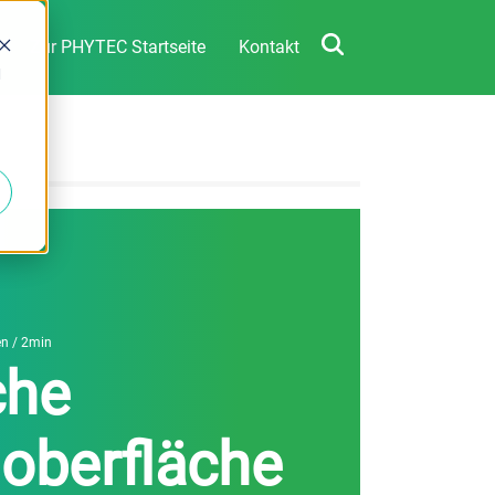
Zur PHYTEC Startseite
Kontakt
d
en
/ 2min
che
oberfläche