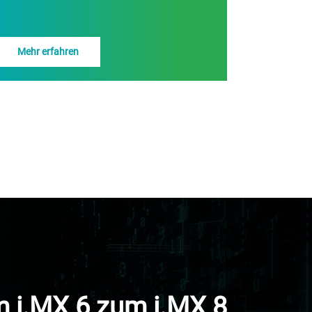
Mehr erfahren
 i.MX 6 zum i.MX 8