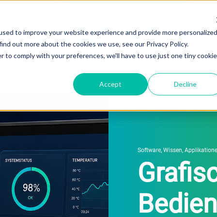
used to improve your website experience and provide more personalize
find out more about the cookies we use, see our Privacy Policy.
r to comply with your preferences, we'll have to use just one tiny cookie
n
Software
Accept
Decline
Software
,
Wissen
,
Applikation
Grafis
Bedien