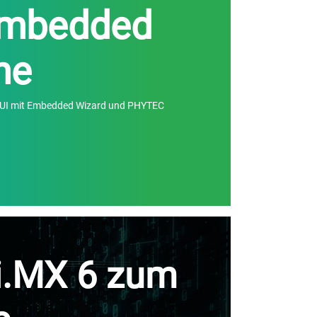
Embedded
me
GUI mit Embedded Wizard und PHYTEC
i.MX 6 zum