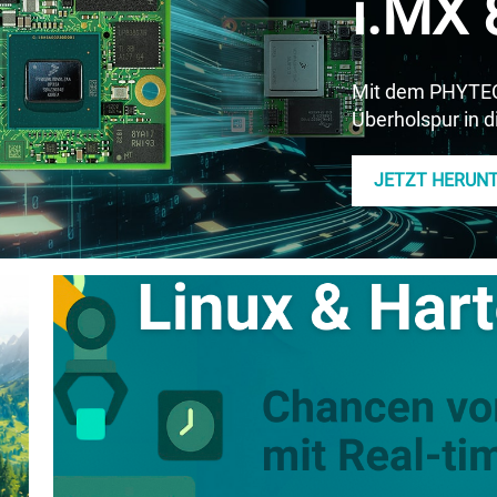
i.MX 
Mit dem PHYTEC 
Überholspur in 
JETZT HERUN