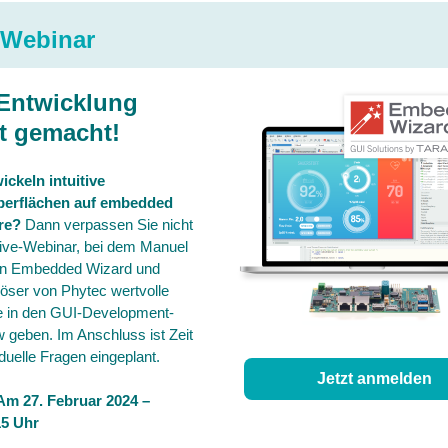
-Webinar
Entwicklung
ht gemacht!
ickeln intuitive
berflächen auf embedded
re?
Dann verpassen Sie nicht
ive-Webinar, bei dem Manuel
on Embedded Wizard und
öser von Phytec wertvolle
e in den GUI-Development-
 geben. Im Anschluss ist Zeit
iduelle Fragen eingeplant.
Jetzt anmelden
m 27. Februar 2024 –
15 Uhr