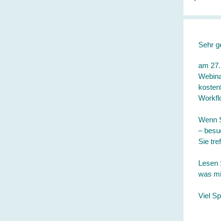
Sehr g
am 27.
Webin
kosten
Workfl
Wenn S
– besu
Sie tr
Lesen 
was mi
Viel S