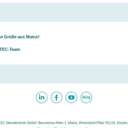
he Grüße aus Mainz!
YTEC-Team
C Messtechnik GmbH, Barcelona-Allee 1, Mainz, Rheinland-Pfalz 55129, Deuts