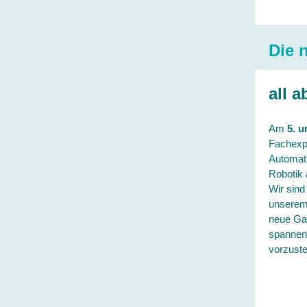
Die 
all 
Am
5. u
Fachexpe
Automati
Robotik 
Wir sind
unserem
neue Ga
spannen
vorzuste