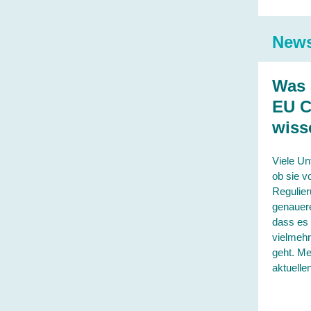
News
Was 
EU C
wiss
Viele Un
ob sie v
Regulier
genauere
dass es 
vielmehr
geht. Me
aktuellen