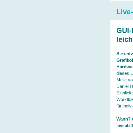
Live
GUI-
leic
Sie entw
Grafiko
Hardwa
dieses L
Melic v
Daniel H
Einblick
Workflow
für indiv
Wann? A
live ab 