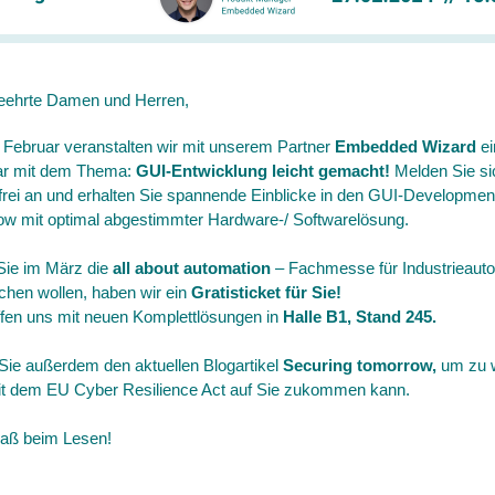
eehrte Damen und Herren,
 Februar veranstalten wir mit unserem Partner
Embedded Wizard
ei
ar mit dem Thema:
GUI-Entwicklung leicht gemacht!
Melden Sie si
frei an und erhalten Sie spannende Einblicke in den GUI-Developmen
ow mit optimal abgestimmter Hardware-/ Softwarelösung.
ie im März die
all about automation
– Fachmesse für Industrieaut
chen wollen, haben wir ein
Gratisticket für Sie!
effen uns mit neuen Komplettlösungen in
Halle
B1, Stand 245.
Sie außerdem den aktuellen Blogartikel
Securing tomorrow,
um zu 
t dem EU Cyber Resilience Act auf Sie zukommen kann.
paß beim Lesen!