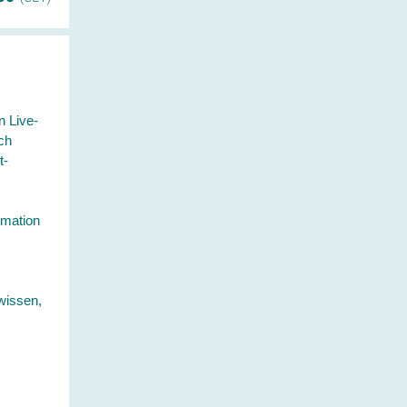
n Live-
ch
t-
omation
wissen,